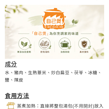
成分
水、豬肉、生熟薏米、炒白扁豆、茯苓、冰糖、
鹽、陳皮
食用方法
蒸煮加熱：直接將整包湯包
放入
(
不用開封
)