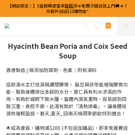
【網店限定！】5盒輕嚥便當享8️⃣5️⃣折➕免費冷鏈送貨上門🚚 ➕７
【網店限定！】5盒輕嚥便當享8️⃣5️⃣折➕免費冷鏈送貨上門🚚 ➕７
月額外加送$10購物金*
月額外加送$10購物金*
✨任選6包「自己煲」湯包🚚免費冷鏈送貨上門
【網店限定！】5盒輕嚥便當享8️⃣5️⃣折➕免費冷鏈送貨上門🚚 ➕７
Hyacinth Bean Poria and Coix Seed
月額外加送$10購物金*
Soup
香港製造 | 無添加防腐劑、色素｜附有湯料
這款湯水主打祛濕與調理脾胃， 扁豆與茯苓能增強脾胃功
能，幫助身體排出多餘的水分。薏仁具有利水滲濕的作
用，有助於減輕下肢水腫。當體內濕氣重時，容易感到四
肢沉重、食慾不振。此湯有助於「清熱排毒」，讓身體祛
濕恢復輕盈感。春天,夏天, 回南天梅雨季節飲特別適合！
🌟成為會員，購物滿$200 (不包括加購品)，即享免運費送