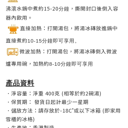
沸滾水鍋中煮約15-20
，撕開封口後倒入容
分鐘
器內飲用。
直接加熱：打開湯包，將湯冰磚放進鍋中
直接煮約
10-15
分鐘即可享用。
微波加熱：打開湯包，將湯冰磚倒入微波
爐專用碗，加熱約
8-10
分鐘即可享用
產品資料
．淨容量：淨重 400克 (相等於約2碗湯)
．
保質期： 發貨日起計最少一星期
．
儲放方法：請存放於-18C˚或以下冰箱 (即家用
雪櫃的冰格)
．
生產地：香港製造